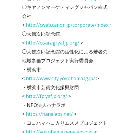
◯キヤノンマーケティングジャパン株式
会社
<
http://cweb.canon.jp/corporate/index.html
>
◯大佛次郎記念館
<
http://osaragi.yafjp.org/
>
◯大佛次郎記念館の活性化による若者の
地域参画プロジェクト実行委員会
・横浜市
<
http://www.city.yokohama.lg.jp/
>
・横浜市芸術文化振興財団
<
http://fp.yafjp.org/
>
・NPO法人ハナラボ
<
https://hanalabs.net/
>
・ヨコハマハコ入りムスメプロジェクト
<
http://yokohama.hanalabs.net
>