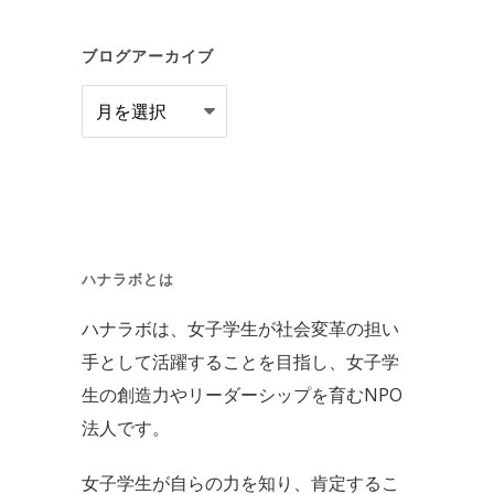
ブログアーカイブ
ブ
ロ
グ
ア
ー
カ
ハナラボとは
イ
ハナラボは、女子学生が社会変革の担い
ブ
手として活躍することを目指し、女子学
生の創造力やリーダーシップを育むNPO
法人です。
女子学生が自らの力を知り、肯定するこ