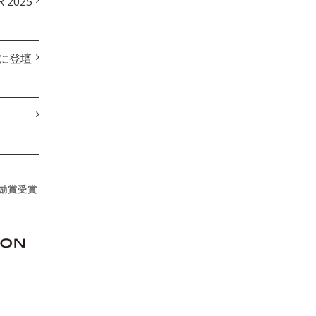
2025
anに登壇
！
励賞受賞