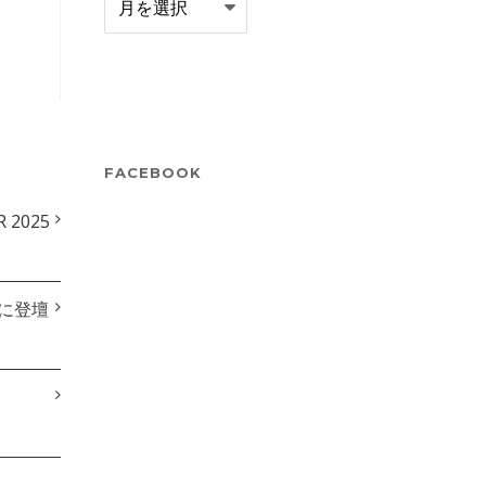
ロ
グ
ア
ー
カ
FACEBOOK
イ
2025
ブ
anに登壇
！