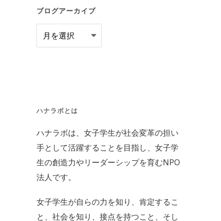
ブログアーカイブ
ブ
ロ
グ
ア
ー
カ
ハナラボとは
イ
ハナラボは、女子学生が社会変革の担い
ブ
手として活躍することを目指し、女子学
生の創造力やリーダーシップを育むNPO
法人です。
女子学生が自らの力を知り、肯定するこ
と、社会を知り、接点を持つこと、そし