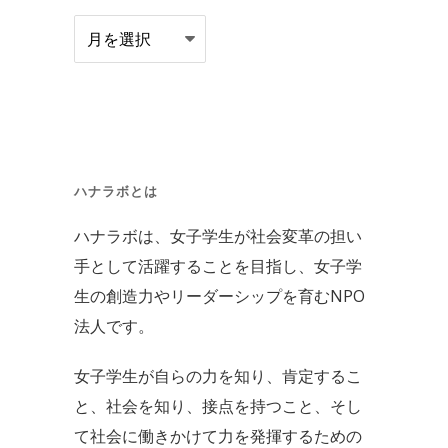
ブ
ロ
グ
ア
ー
カ
ハナラボとは
イ
ハナラボは、女子学生が社会変革の担い
ブ
手として活躍することを目指し、女子学
生の創造力やリーダーシップを育むNPO
法人です。
女子学生が自らの力を知り、肯定するこ
と、社会を知り、接点を持つこと、そし
て社会に働きかけて力を発揮するための