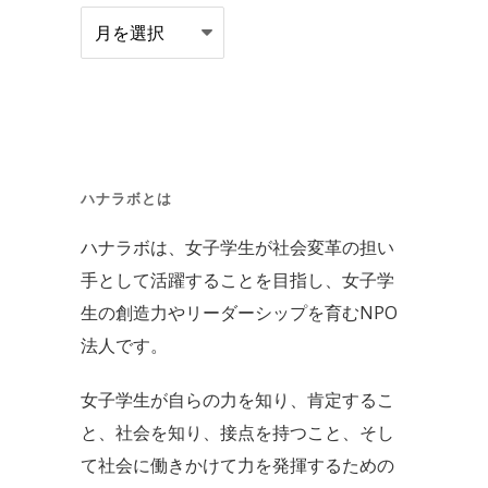
ブ
ロ
グ
ア
ー
カ
ハナラボとは
イ
ハナラボは、女子学生が社会変革の担い
ブ
手として活躍することを目指し、女子学
生の創造力やリーダーシップを育むNPO
法人です。
女子学生が自らの力を知り、肯定するこ
と、社会を知り、接点を持つこと、そし
て社会に働きかけて力を発揮するための