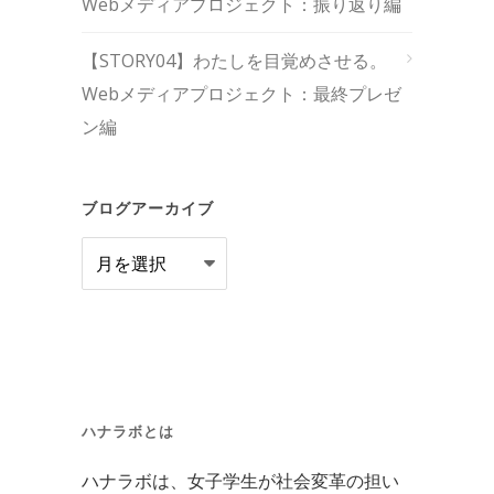
Webメディアプロジェクト：振り返り編
【STORY04】わたしを目覚めさせる。
Webメディアプロジェクト：最終プレゼ
ン編
ブログアーカイブ
ブ
ロ
グ
ア
ー
カ
ハナラボとは
イ
ハナラボは、女子学生が社会変革の担い
ブ